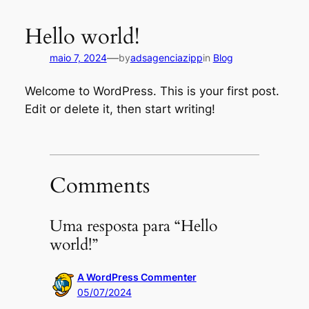
Pular
para
Hello world!
o
—
maio 7, 2024
by
adsagenciazipp
in
Blog
conteúdo
Welcome to WordPress. This is your first post.
Edit or delete it, then start writing!
Comments
Uma resposta para “Hello
world!”
A WordPress Commenter
05/07/2024